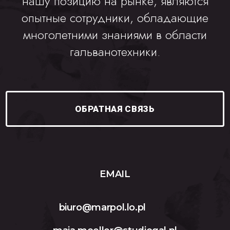
нашу позицию на рынке, являются
опытные сотрудники, обладающие
многолетними знаниями в области
гальванотехники.
ОБРАТНАЯ СВЯЗЬ
EMAIL
biuro@marpol.lo.pl