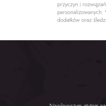
przyczyn i rozwiązań
personalizowanych. 
dodatków oraz śledzi
Najsilniejszym atutem na