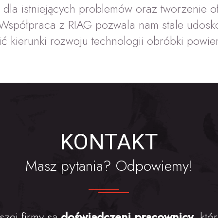
 dla istniejących problemów oraz tworzenie of
Współpraca z RIAG pozwala nam stale udosko
ć kierunki rozwoju technologii obróbki powie
KONTAKT
Masz pytania? Odpowiemy!
szej firmy są
doświadczeni pracownicy,
któ