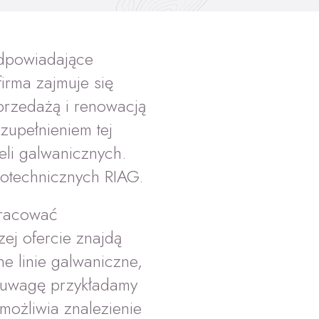
odpowiadające
irma zajmuje się
przedażą i renowacją
zupełnieniem tej
eli galwanicznych.
notechnicznych RIAG.
pracować
ej ofercie znajdą
e linie galwaniczne,
ą uwagę przykładamy
możliwia znalezienie