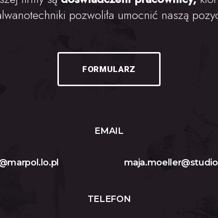
alwanotechniki pozwoliła umocnić naszą pozyc
FORMULARZ
EMAIL
@marpol.lo.pl
maja.moeller@studio
TELEFON