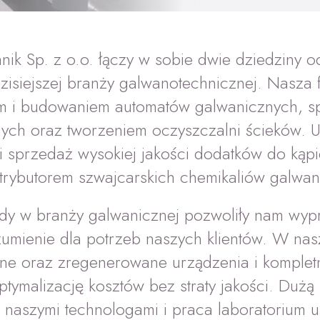
nik Sp. z o.o. łączy w sobie dwie dziedziny 
siejszej branży galwanotechnicznej. Nasza f
m i budowaniem automatów galwanicznych, s
ych oraz tworzeniem oczyszczalni ścieków. U
a i sprzedaż wysokiej jakości dodatków do kąpi
strybutorem szwajcarskich chemikaliów galwa
dy w branży galwanicznej pozwoliły nam wy
umienie dla potrzeb naszych klientów. W nasz
ne oraz zregenerowane urządzenia i kompletn
ptymalizację kosztów bez straty jakości. Duż
z naszymi technologami i praca laboratorium u