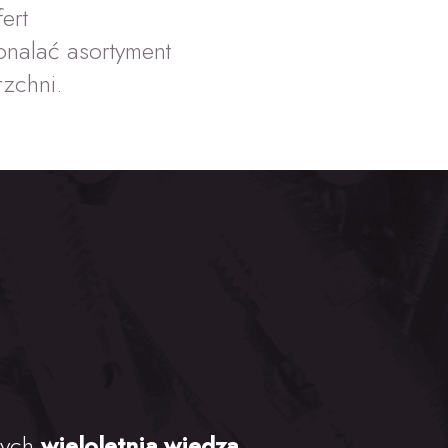
ert
nalać asortyment
rzchni.
rych
wieloletnia wiedza