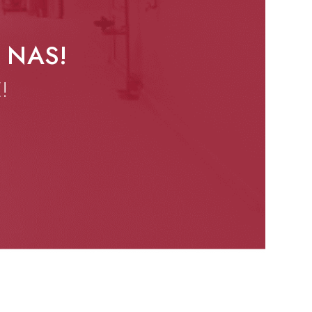
 NAS!
!