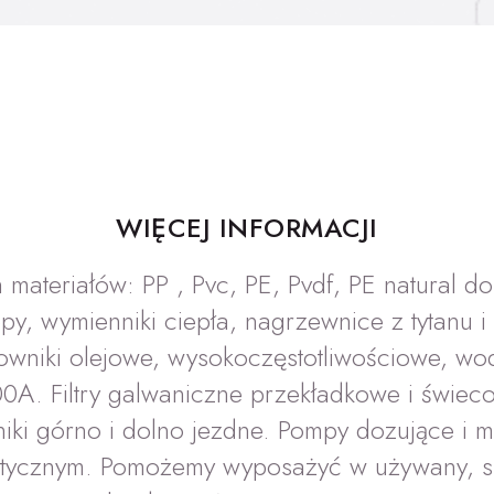
WIĘCEJ INFORMACJI
materiałów: PP , Pvc, PE, Pvdf, PE natural 
y, wymienniki ciepła, nagrzewnice z tytanu 
towniki olejowe, wysokoczęstotliwościowe, wo
0A. Filtry galwaniczne przekładkowe i świe
ągniki górno i dolno jezdne. Pompy dozujące 
atycznym. Pomożemy wyposażyć w używany, s