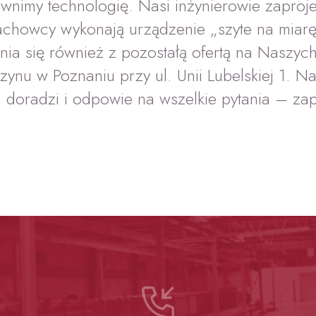
wnimy technologię. Nasi inżynierowie zaproje
achowcy wykonają urządzenie „szyte na miarę
a się również z pozostałą ofertą na Naszych
nu w Poznaniu przy ul. Unii Lubelskiej 1. Na
 doradzi i odpowie na wszelkie pytania – za