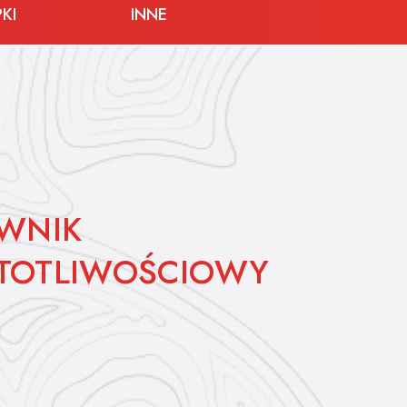
KI
INNE
WNIK
TOTLIWOŚCIOWY