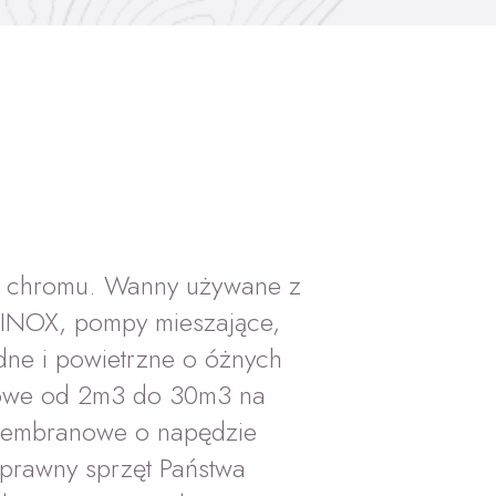
do chromu. Wanny używane z
i INOX, pompy mieszające,
dne i powietrzne o óżnych
cowe od 2m3 do 30m3 na
i membranowe o napędzie
prawny sprzęt Państwa