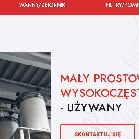
WANNY/ZBIORNIKI
FILTRY/POMP
MAŁY PROSTO
WYSOKOCZĘS
- UŻYWANY
SKONTAKTUJ SIĘ