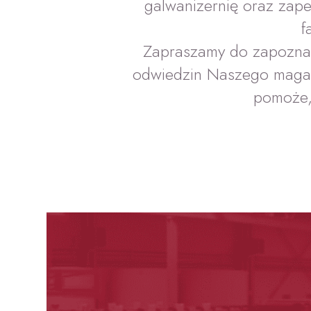
galwanizernię oraz zape
f
Zapraszamy do zapoznani
odwiedzin Naszego magazy
pomoże,